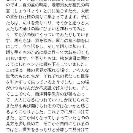
のです。夏の盆の時期、老若男女が祖先の精
霊（しょうりょう）と共に過ごすため、太鼓
の置かれた櫓の周りに集まってきます。子供
たちは、辺りを走り回り、そうかと思うと大
人たちの踊りの輪にひょいと加わってみた
り、立ち話の横にくっついてみたりしていま
す。親たちは、酒を飲み、屋台の食べ物を口
にして、立ち話をし、そして踊りに加わり、
踊り手たちのために櫓に昇って太鼓を叩くも
のもいます。年寄りたちは、櫓を遠目に囲む
ようにしたベンチに腰を下ろしていました。
この場は一種の異界が現れる場で、いろんな
世代のものたちが、それぞれの異なった世界
を引きずって集っているようでした。この場
がいつもなんだか不思議で好きでした。そし
てここでなら、西洋科学教育の影響もあっ
て、大人になるにつれていつしか閉じられて
きた扉を再び開けられるのではないかと感じ
るようになりました。これまでに身につけて
きた、どこか固くなってしまっていたものの
見方を少し緩めて、そこから自由になれるの
ではと。世界をきっちりと分離して見分けて