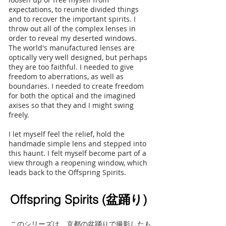
expectations, to reunite divided things
and to recover the important spirits. I
throw out all of the complex lenses in
order to reveal my deserted windows.
The world's manufactured lenses are
optically very well designed, but perhaps
they are too faithful. I needed to give
freedom to aberrations, as well as
boundaries. I needed to create freedom
for both the optical and the imagined
axises so that they and I might swing
freely.
I let myself feel the relief, hold the
handmade simple lens and stepped into
this haunt. I felt myself become part of a
view through a reopening window, which
leads back to the Offspring Spirits.
Offspring Spirits (盆踊り)
このシリーズは、京都の盆踊りで撮影したも