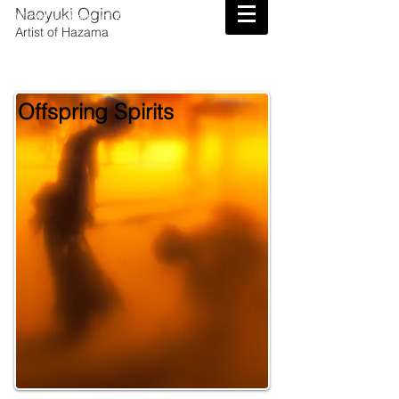
Naoyuki Ogino
Official Website of Artist Naoyuki Ogino
Artist of Hazama
Offspring Spirits