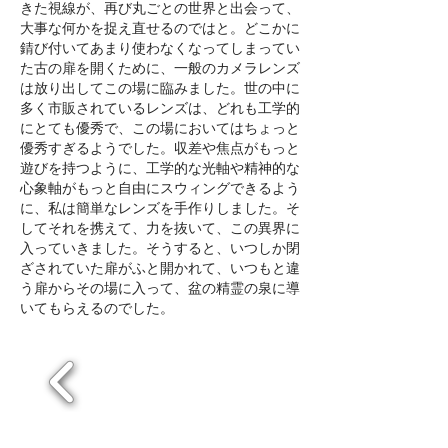
きた視線が、再び丸ごとの世界と出会って、
大事な何かを捉え直せるのではと。どこかに
錆び付いてあまり使わなくなってしまってい
た古の扉を開くために、一般のカメラレンズ
は放り出してこの場に臨みました。世の中に
多く市販されているレンズは、どれも工学的
にとても優秀で、この場においてはちょっと
優秀すぎるようでした。収差や焦点がもっと
遊びを持つように、工学的な光軸や精神的な
心象軸がもっと自由にスウィングできるよう
に、私は簡単なレンズを手作りしました。そ
してそれを携えて、力を抜いて、この異界に
入っていきました。そうすると、いつしか閉
ざされていた扉がふと開かれて、いつもと違
う扉からその場に入って、盆の精霊の泉に導
いてもらえるのでした。