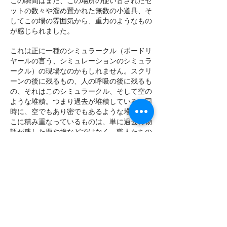
この瞬間はまだ、この場所の使い古されたセ
ットの数々や溜め置かれた無数の小道具、そ
してこの場の雰囲気から、重力のようなもの
が感じられました。
これは正に一種のシミュラークル（ボードリ
ヤールの言う、シミュレーションのシミュラ
ークル）の現場なのかもしれません。スクリ
ーンの後に残るもの、人の呼吸の後に残るも
の、それはこのシミュラークル、そして空の
ような堆積。つまり過去が堆積していると同
時に、空でもあり密でもあるような堆積。こ
こに積み重なっているものは、単に過去の物
語が残した塵や埃などではなく、職人たちの
技巧を遥かに超え、我々の過去そのものであ
り、神々そのものであり、未来そのものであ
るような気がしてならないのです。
Womb of the Myth
He estado tomando estas fotografías en
el estudio de cine en Uzumasa Kyoto,